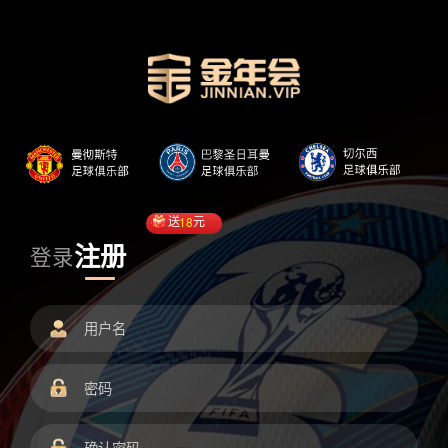
送
18
元
注册
登录